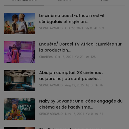
Le cinéma ouest-africain est-il
sénégalais et nigérian...
SERGE ARNAUD
Oct 22, 2021
0
189
Enquête/ Dorcel TV Africa : Lumière sur
la production...
Cinelifes
Oct 15, 2024
21
128
Abidjan comptait 23 cinémas :
aujourd’hui, où sont passées...
SERGE ARNAUD
Aug 19, 2025
0
76
Naky Sy Savané : Une icône engagée du
cinéma et de l’activisme...
SERGE ARNAUD
Nov 13, 2024
0
64