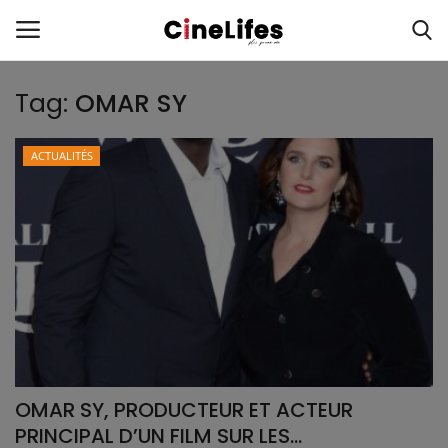
Tag:
OMAR SY
Connexion
S'inscrire
ACTUALITÉS
Accueil
A propos
ACTUALITÉS
Portraits
Cinelifes Studio
OMAR SY, PRODUCTEUR ET ACTEUR
PRINCIPAL D’UN FILM SUR LES...
Le magazine