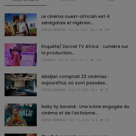
Le cinéma ouest-africain est-il
sénégalais et nigérian...
SERGE ARNAUD
Oct 22, 2021
0
189
Enquête/ Dorcel TV Africa : Lumière sur
la production...
Cinelifes
Oct 15, 2024
21
128
Abidjan comptait 23 cinémas :
aujourd’hui, où sont passées...
SERGE ARNAUD
Aug 19, 2025
0
76
Naky Sy Savané : Une icône engagée du
cinéma et de l’activisme...
SERGE ARNAUD
Nov 13, 2024
0
64