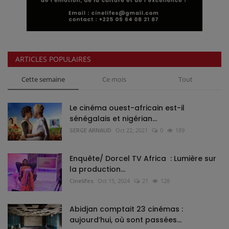
ARTICLES POPULAIRES
Cette semaine
Ce mois
Tout
Le cinéma ouest-africain est-il
sénégalais et nigérian...
SERGE ARNAUD
Oct 22, 2021
0
189
Enquête/ Dorcel TV Africa : Lumière sur
la production...
Cinelifes
Oct 15, 2024
21
128
Abidjan comptait 23 cinémas :
aujourd’hui, où sont passées...