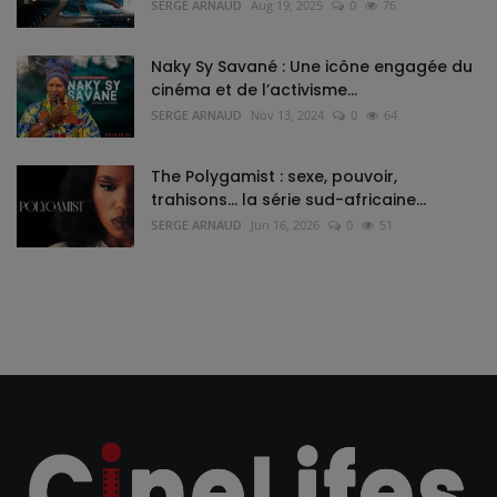
SERGE ARNAUD
Aug 19, 2025
0
76
Naky Sy Savané : Une icône engagée du
cinéma et de l’activisme...
SERGE ARNAUD
Nov 13, 2024
0
64
The Polygamist : sexe, pouvoir,
trahisons… la série sud-africaine...
SERGE ARNAUD
Jun 16, 2026
0
51