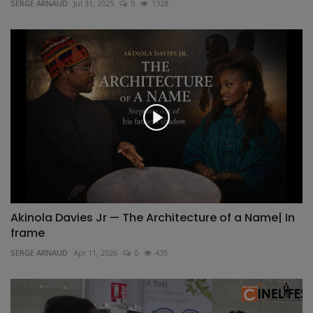
SERGE ARNAUD
Jul 31, 2025
0
1328
Akinola Davies Jr — The Architecture of a Name| In
frame
SERGE ARNAUD
Apr 11, 2026
0
435