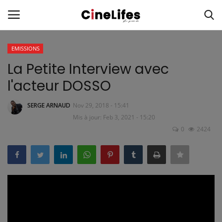
EMISSIONS
Connexion
S'inscrire
La Petite Interview avec
l'acteur DOSSO
Accueil
SERGE ARNAUD
Nov 29, 2018 - 15:41
A propos
Mis à jour: Feb 3, 2021 - 15:20
0
2424
ACTUALITÉS
Portraits
Cinelifes Studio
Le magazine