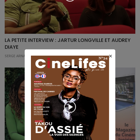
LA PETITE INTERVIEW : JARTUR LONGVILLE ET AUDREY
DIAYE
×
SERGE ARNAUD
Jul 13, 2025
0
1309