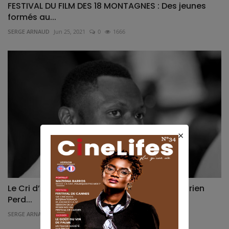
FESTIVAL DU FILM DES 18 MONTAGNES : Des jeunes
formés au...
SERGE ARNAUD
Jun 25, 2021
0
1666
×
Le Cri d’Alerte d’Abou Davys : Le Cinéma Ivoirien
Perd...
SERGE ARNAUD
Nov 25, 2025
0
520