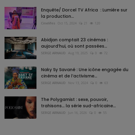
Enquête/ Dorcel TV Africa : Lumière sur
la production...
Cinelifes
Oct 15, 2024
21
120
Abidjan comptait 23 cinémas :
aujourd’hui, où sont passées...
SERGE ARNAUD
Aug 19, 2025
0
72
Naky Sy Savané : Une icône engagée du
cinéma et de l’activisme...
SERGE ARNAUD
Nov 13, 2024
0
63
The Polygamist : sexe, pouvoir,
trahisons… la série sud-africaine...
SERGE ARNAUD
Jun 16, 2026
0
55