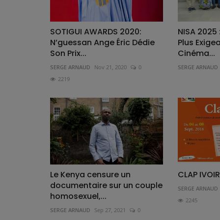
SOTIGUI AWARDS 2020:
NISA 2025 
N’guessan Ange Éric Dédie
Plus Exige
Son Prix...
Cinéma...
SERGE ARNAUD
Nov 21, 2020
0
SERGE ARNAUD
2219
Le Kenya censure un
CLAP IVOIRE
documentaire sur un couple
SERGE ARNAUD
homosexuel,...
2245
SERGE ARNAUD
Sep 27, 2021
0