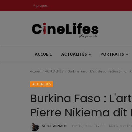
A propos
ACCUEIL
ACTUALITÉS
PORTRAITS
Accueil
ACTUALITÉS
Burkina Faso : L'artiste comédien Simon Pie
ACTUALITÉS
Burkina Faso : L'a
Pierre Nikiema dit 
SERGE ARNAUD
Oct 12, 2020 - 17:00
Mis à jour: Fe