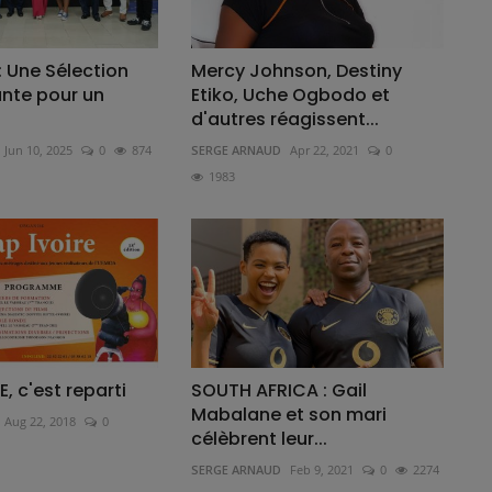
: Une Sélection
Mercy Johnson, Destiny
ante pour un
Etiko, Uche Ogbodo et
d'autres réagissent...
Jun 10, 2025
0
874
SERGE ARNAUD
Apr 22, 2021
0
1983
, c'est reparti
SOUTH AFRICA : Gail
Mabalane et son mari
Aug 22, 2018
0
célèbrent leur...
SERGE ARNAUD
Feb 9, 2021
0
2274