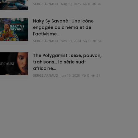
SERGE ARNAUD
Aug 19, 2025
0
76
Naky Sy Savané : Une icône
engagée du cinéma et de
l’activisme...
SERGE ARNAUD
Nov 13, 2024
0
64
The Polygamist : sexe, pouvoir,
trahisons… la série sud-
africaine...
SERGE ARNAUD
Jun 16, 2026
0
51