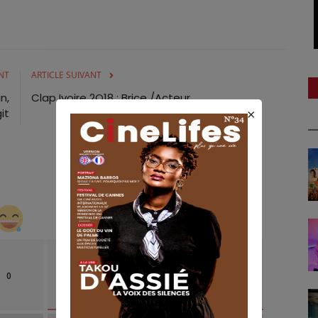
NT
ARTICLE SUIVANT
n,
Clap Ivoire 2O18 : Brice /Acteur
×
it
0
2
15
2