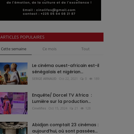
ARTICLES POPULAIRES
Cette semaine
Ce mois
Tout
Le cinéma ouest-africain est-il
sénégalais et nigérian...
SERGE ARNAUD
Oct 22, 2021
0
189
Enquête/ Dorcel TV Africa :
Lumière sur la production...
Cinelifes
Oct 15, 2024
21
128
Abidjan comptait 23 cinémas :
aujourd’hui, où sont passées...