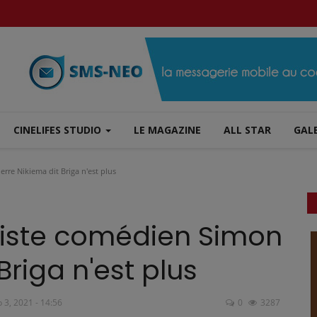
CINELIFES STUDIO
LE MAGAZINE
ALL STAR
GALE
rre Nikiema dit Briga n'est plus
rtiste comédien Simon
Briga n'est plus
b 3, 2021 - 14:56
0
3287