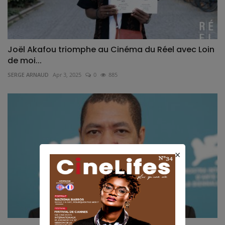
Joël Akafou triomphe au Cinéma du Réel avec Loin
de moi...
SERGE ARNAUD
Apr 3, 2025
0
885
×