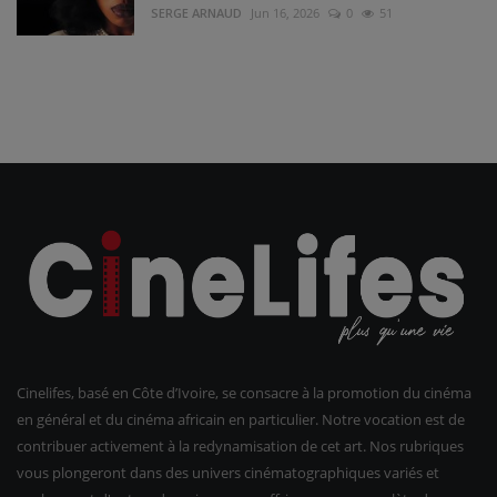
SERGE ARNAUD
Jun 16, 2026
0
51
Cinelifes, basé en Côte d’Ivoire, se consacre à la promotion du cinéma
en général et du cinéma africain en particulier. Notre vocation est de
contribuer activement à la redynamisation de cet art. Nos rubriques
vous plongeront dans des univers cinématographiques variés et