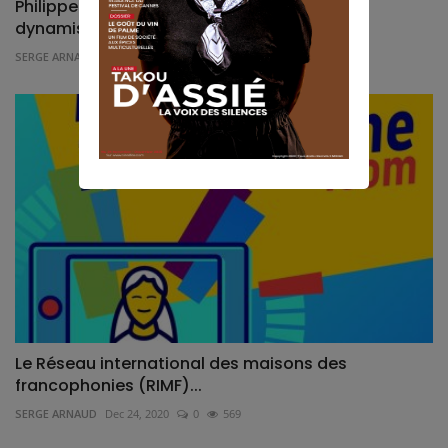
Philippe Lacôte crée NEXT STORY LAB pour
dynamiser la nouvelle...
SERGE ARNAUD
Mar 1, 2026
1
794
Le Réseau international des maisons des
francophonies (RIMF)...
SERGE ARNAUD
Dec 24, 2020
0
569