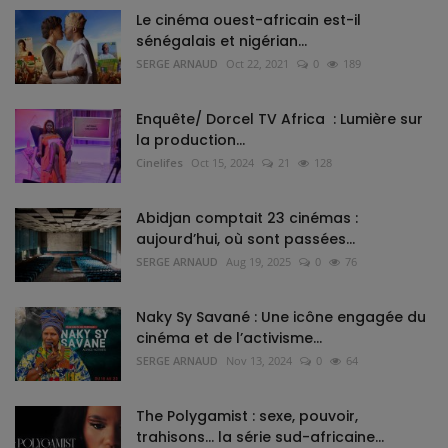
Le cinéma ouest-africain est-il
sénégalais et nigérian...
SERGE ARNAUD
Oct 22, 2021
0
189
Enquête/ Dorcel TV Africa : Lumière sur
la production...
Cinelifes
Oct 15, 2024
21
128
Abidjan comptait 23 cinémas :
aujourd’hui, où sont passées...
SERGE ARNAUD
Aug 19, 2025
0
76
Naky Sy Savané : Une icône engagée du
cinéma et de l’activisme...
SERGE ARNAUD
Nov 13, 2024
0
64
The Polygamist : sexe, pouvoir,
trahisons… la série sud-africaine...