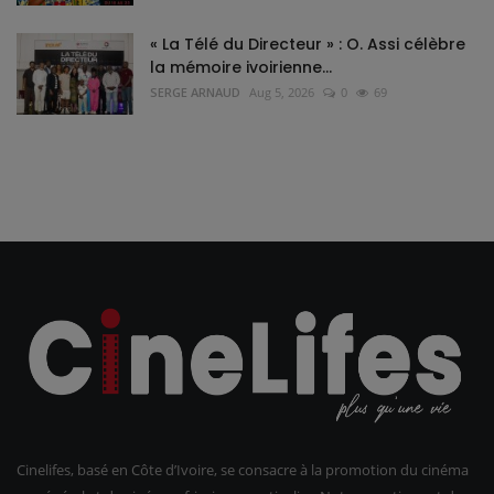
« La Télé du Directeur » : O. Assi célèbre
la mémoire ivoirienne...
SERGE ARNAUD
Aug 5, 2026
0
69
Cinelifes, basé en Côte d’Ivoire, se consacre à la promotion du cinéma