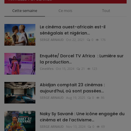
Cette semaine
Ce mois
Tout
Le cinéma ouest-africain est-il
sénégalais et nigérian...
SERGE ARNAUD
Oct 22, 2021
0
176
Enquête/ Dorcel TV Africa : Lumière sur
la production...
Cinelifes
Oct 15, 2024
21
123
Abidjan comptait 23 cinémas :
aujourd’hui, où sont passées...
SERGE ARNAUD
Aug 19, 2025
0
86
Naky Sy Savané : Une icône engagée du
cinéma et de l’activisme...
SERGE ARNAUD
Nov 13, 2024
0
69