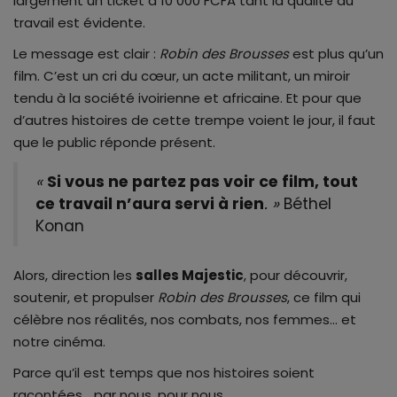
largement un ticket à 10 000 FCFA tant la qualité du
travail est évidente.
Le message est clair :
Robin des Brousses
est plus qu’un
film. C’est un cri du cœur, un acte militant, un miroir
tendu à la société ivoirienne et africaine. Et pour que
d’autres histoires de cette trempe voient le jour, il faut
que le public réponde présent.
«
Si vous ne partez pas voir ce film, tout
ce travail n’aura servi à rien
. »
Béthel
Konan
Alors, direction les
salles Majestic
, pour découvrir,
soutenir, et propulser
Robin des Brousses
, ce film qui
célèbre nos réalités, nos combats, nos femmes… et
notre cinéma.
Parce qu’il est temps que nos histoires soient
racontées… par nous, pour nous.