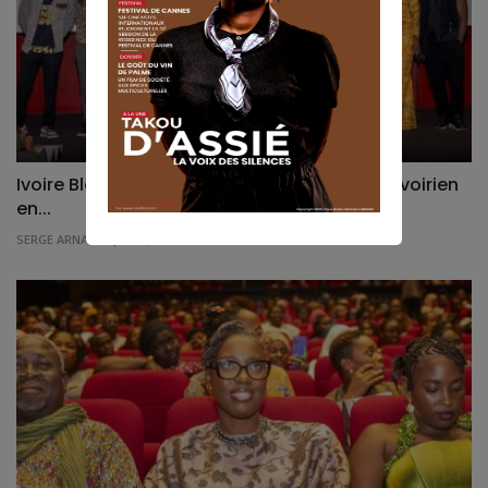
Ivoire Black History Month 2026 : le cinéma ivoirien
en...
SERGE ARNAUD
Jan 28, 2026
0
467