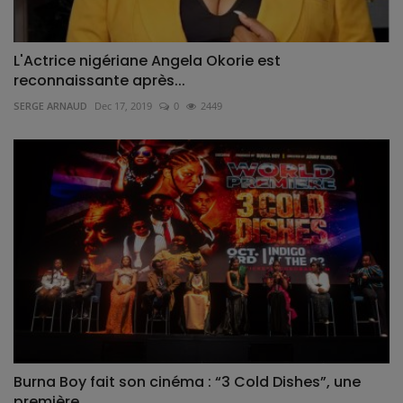
L'Actrice nigériane Angela Okorie est
reconnaissante après...
SERGE ARNAUD
Dec 17, 2019
0
2449
Burna Boy fait son cinéma : “3 Cold Dishes”, une
première...