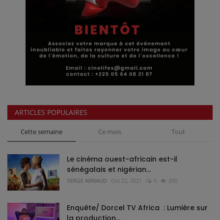
ARTICLES POPULAIRES
Cette semaine
Ce mois
Tout
Le cinéma ouest-africain est-il
sénégalais et nigérian...
SERGE ARNAUD
Oct 22, 2021
0
200
Enquête/ Dorcel TV Africa : Lumière sur
la production...