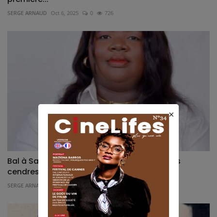
SERGE ARNAUD
Oct 6, 2025
0
726
×
Bal à San Pedro » : Quand l’amour renaît des
cendres du...
SERGE ARNAUD
Sep 12, 2025
0
744