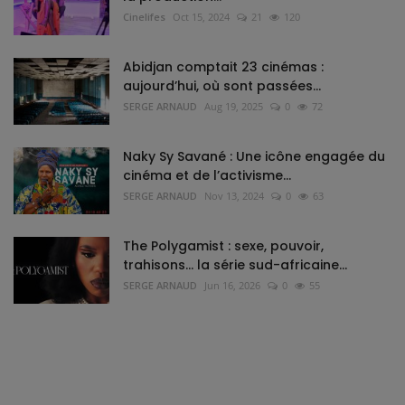
Cinelifes
Oct 15, 2024
21
120
Abidjan comptait 23 cinémas :
aujourd’hui, où sont passées...
SERGE ARNAUD
Aug 19, 2025
0
72
Naky Sy Savané : Une icône engagée du
cinéma et de l’activisme...
SERGE ARNAUD
Nov 13, 2024
0
63
The Polygamist : sexe, pouvoir,
trahisons… la série sud-africaine...
SERGE ARNAUD
Jun 16, 2026
0
55