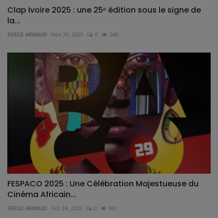
Clap Ivoire 2025 : une 25ᵉ édition sous le signe de
la...
SERGE ARNAUD
Nov 26, 2025
0
540
FESPACO 2025 : Une Célébration Majestueuse du
Cinéma Africain...
SERGE ARNAUD
Feb 24, 2025
0
961