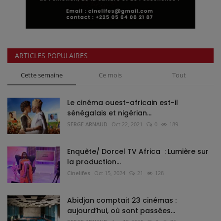
ARTICLES POPULAIRES
Cette semaine
Ce mois
Tout
Le cinéma ouest-africain est-il
sénégalais et nigérian...
SERGE ARNAUD
Oct 22, 2021
0
189
Enquête/ Dorcel TV Africa : Lumière sur
la production...
Cinelifes
Oct 15, 2024
21
128
Abidjan comptait 23 cinémas :
aujourd’hui, où sont passées...