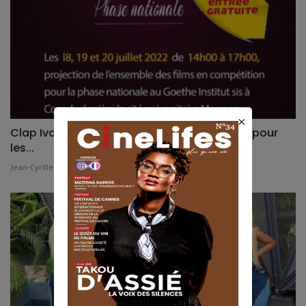
×
Clap Ivoire 2022 : trois jours de projections pour
les...
Jean-Cyrille
Jul 13, 2022
0
1483