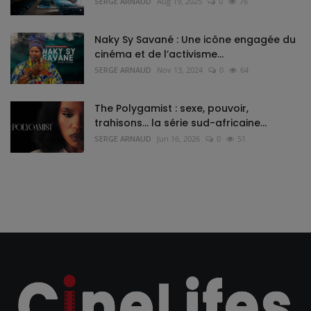
SERGE ARNAUD
Aug 19, 2025
0
76
Naky Sy Savané : Une icône engagée du
cinéma et de l’activisme...
SERGE ARNAUD
Nov 13, 2024
0
64
The Polygamist : sexe, pouvoir,
trahisons… la série sud-africaine...
SERGE ARNAUD
Jun 16, 2026
0
51